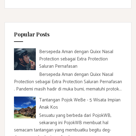
r
c
h
f
Popular Posts
o
r
:
Bersepeda Aman dengan Quixx Nasal
Protection sebagai Extra Protection
Saluran Pernafasan
Bersepeda Aman dengan Quixx Nasal
Protection sebagai Extra Protection Saluran Pernafasan
. Pandemi masih hadir di muka bumi, mematuhi protok...
Tantangan Pojok WeBe - 5 Wisata Impian
Anak Kos
Sesuatu yang berbeda dari PojokWB,
sekarang ini PojokWB membuat hal
semacam tantangan yang membuatku begitu deg-