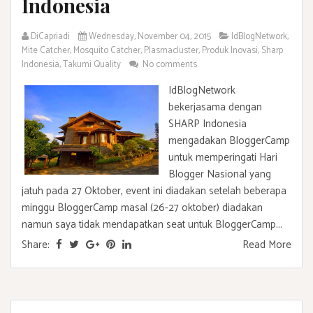
Indonesia
DiCapriadi
Wednesday, November 04, 2015
IdBlogNetwork
,
Mite Catcher
,
Mosquito Catcher
,
Plasmacluster
,
Produk Inovasi
,
Sharp
Indonesia
,
Takumi Quality
No comments
IdBlogNetwork
bekerjasama dengan
SHARP Indonesia
mengadakan BloggerCamp
untuk memperingati Hari
Blogger Nasional yang
jatuh pada 27 Oktober, event ini diadakan setelah beberapa
minggu BloggerCamp masal (26-27 oktober) diadakan
namun saya tidak mendapatkan seat untuk BloggerCamp...
Share:
Read More