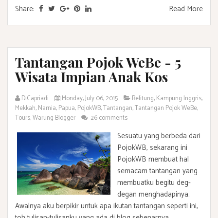
Share:
Read More
Tantangan Pojok WeBe - 5
Wisata Impian Anak Kos
DiCapriadi
Monday, July 06, 2015
Belitung
,
Kampung Inggris
,
Mekkah
,
Narnia
,
Papua
,
PojokWB
,
Tantangan
,
Tantangan Pojok WeBe
,
Tours
,
Warung Blogger
26 comments
Sesuatu yang berbeda dari
PojokWB, sekarang ini
PojokWB membuat hal
semacam tantangan yang
membuatku begitu deg-
degan menghadapinya.
Awalnya aku berpikir untuk apa ikutan tantangan seperti ini,
toh tulisan-tulisanku yang ada di blog sebenarnya