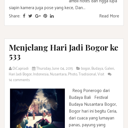
ambil notes dan ngga lupa
siapin kamera juga pose yang kece, Dan...
Share:
Read More
Menjelang Hari Jadi Bogor ke
533
DiCapriadi
Thursday, June 04, 2015
bogor
,
Budaya
,
Galeri
,
Hari Jadi Bogor
,
Indonesia
,
Nusantara
,
Photo
,
Tradisional
,
Visit
14 comments
Reog Ponerogo dari
Budaya Bali Festival
Budaya Nusantara Bogor,
Bogor hari ini begitu Ceria,
dari cuaca yang lumayan
panas, payung yang