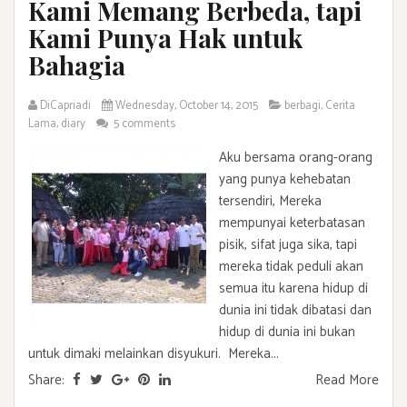
Kami Memang Berbeda, tapi
Kami Punya Hak untuk
Bahagia
DiCapriadi
Wednesday, October 14, 2015
berbagi
,
Cerita
Lama
,
diary
5 comments
Aku bersama orang-orang
yang punya kehebatan
tersendiri, Mereka
mempunyai keterbatasan
pisik, sifat juga sika, tapi
mereka tidak peduli akan
semua itu karena hidup di
dunia ini tidak dibatasi dan
hidup di dunia ini bukan
untuk dimaki melainkan disyukuri. Mereka...
Share:
Read More