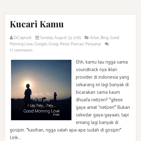
Kucari Kamu
DiCapriadi
Sunday, August 23, 2015
Arlan
,
Bing
,
Good
Morning Love
,
Google
,
Gosip
,
Mesin Pencari
,
Penyanyi
17 comments
Ehh, kamu tau ngga sama
soundtrack nya iklan
provider di indonesia yang
sekarang ini lagi banyak di
bicarakan sama kaum
dhuafa netizen? *gileee
gaya amat "netizen* Bukan
sekedar gaya-gayaan, tapi
emang lagi banyak di
gosipin. *kasihan, ngga salah apa-apa sudah di gosipin*
Lirik...