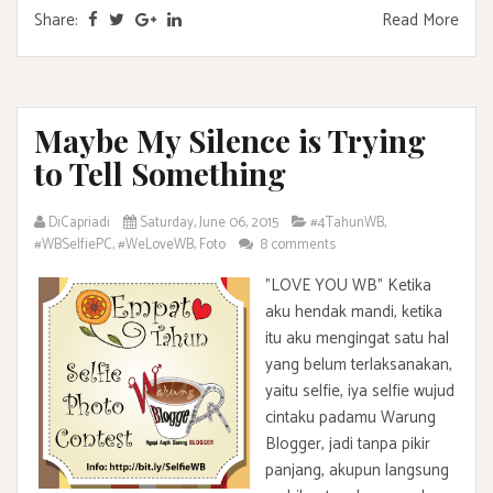
Share:
Read More
Maybe My Silence is Trying
to Tell Something
DiCapriadi
Saturday, June 06, 2015
#4TahunWB
,
#WBSelfiePC
,
#WeLoveWB
,
Foto
8 comments
"LOVE YOU WB" Ketika
aku hendak mandi, ketika
itu aku mengingat satu hal
yang belum terlaksanakan,
yaitu selfie, iya selfie wujud
cintaku padamu Warung
Blogger, jadi tanpa pikir
panjang, akupun langsung