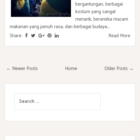
bergantungan, berbagai
kostum yang sangat
menarik, beraneka macam
makanan yang penuh rasa, dan berbagai budaya...
Share:
Read More
← Newer Posts
Home
Older Posts →
S
e
a
r
c
h