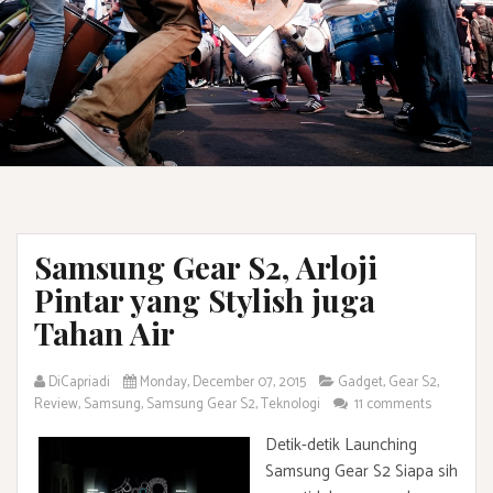
Samsung Gear S2, Arloji
Pintar yang Stylish juga
Tahan Air
DiCapriadi
Monday, December 07, 2015
Gadget
,
Gear S2
,
Review
,
Samsung
,
Samsung Gear S2
,
Teknologi
11 comments
Detik-detik Launching
Samsung Gear S2 Siapa sih