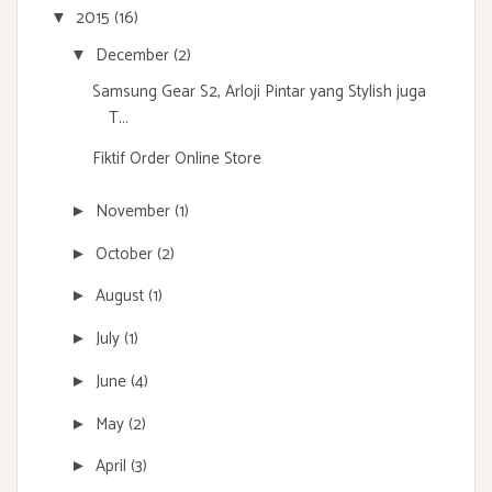
2015
(16)
▼
December
(2)
▼
Samsung Gear S2, Arloji Pintar yang Stylish juga
T...
Fiktif Order Online Store
November
(1)
►
October
(2)
►
August
(1)
►
July
(1)
►
June
(4)
►
May
(2)
►
April
(3)
►