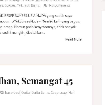
is
,
Sukses
,
Yuk
,
Yuk Bisnis
No comments
IMAK RESEP SUKSES USIA MUDA yang sudah saya
Capcus. . #YukSuksesMuda - Memiliki karir yang bagus,
iap orang. Namun pada kenyataannya, tidak banyak
sedini mungkin, dibutuhkan...
Read More
han, Semangat 45
basa-basi
,
Cerita
,
Cerita Lama
,
Cuap-cuap
,
Hari