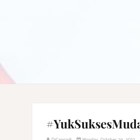
#YukSuksesMud
DiCapriadi
Monday, October 29, 2012