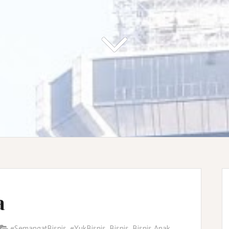
a
#SemangatBisnis
,
#YukBisnis
,
Bisnis
,
Bisnis Anak