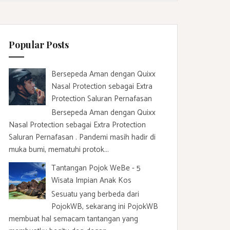
c
h
f
Popular Posts
o
r
:
Bersepeda Aman dengan Quixx
Nasal Protection sebagai Extra
Protection Saluran Pernafasan
Bersepeda Aman dengan Quixx
Nasal Protection sebagai Extra Protection
Saluran Pernafasan . Pandemi masih hadir di
muka bumi, mematuhi protok...
Tantangan Pojok WeBe - 5
Wisata Impian Anak Kos
Sesuatu yang berbeda dari
PojokWB, sekarang ini PojokWB
membuat hal semacam tantangan yang