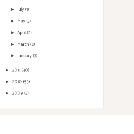
July
(1)
►
May
(3)
►
April
(2)
►
March
(2)
►
January
(3)
►
2011
(40)
►
2010
(53)
►
2009
(3)
►