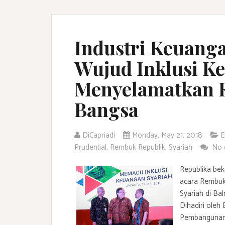
Industri Keuanga
Wujud Inklusi K
Menyelamatkan K
Bangsa
DiCapriadi
Monday, May 21, 2018
E
Prudential
,
Rembuk Republik
,
Syariah
No 
Republika bek
acara Rembuk
Syariah di Bal
Dihadiri ole
Pembangunan 