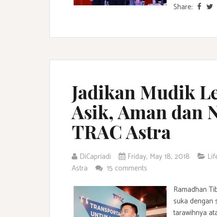
Share:
Jadikan Mudik L
Asik, Aman dan
TRAC Astra
DiCapriadi
Friday, May 18, 2018
Lif
Astra
15 comments
Ramadhan Ti
suka dengan 
tarawihnya at