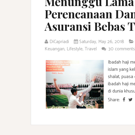
Menunggu Lama
Perencanaan Dan
Asuransi Bebas 
DiCapriadi
Saturday, May 26, 2018
Keuangan
,
Lifestyle
,
Travel
30 comment
Ibadah haji m
islam yang ke
shalat, puasa
ibadah haji m
di dunia khusu
Share: