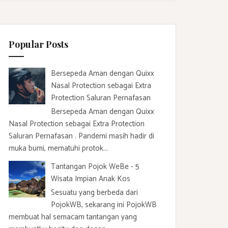
c
h
f
Popular Posts
o
r
:
Bersepeda Aman dengan Quixx
Nasal Protection sebagai Extra
Protection Saluran Pernafasan
Bersepeda Aman dengan Quixx
Nasal Protection sebagai Extra Protection
Saluran Pernafasan . Pandemi masih hadir di
muka bumi, mematuhi protok...
Tantangan Pojok WeBe - 5
Wisata Impian Anak Kos
Sesuatu yang berbeda dari
PojokWB, sekarang ini PojokWB
membuat hal semacam tantangan yang