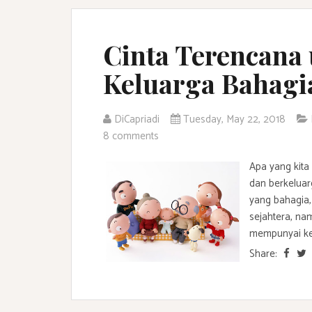
Cinta Terencan
Keluarga Bahagi
DiCapriadi
Tuesday, May 22, 2018
8 comments
Apa yang kita
dan berkelua
yang bahagia,
sejahtera, na
mempunyai kel
Share: