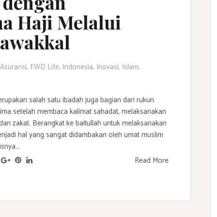
 dengan
a Haji Melalui
Tawakkal
Asuransi
,
FWD Life
,
Indonesia
,
Inovasi
,
Islam
,
s
erupakan salah satu ibadah juga bagian dari rukun
lima setelah membaca kalimat sahadat, melaksanakan
 dan zakat. Berangkat ke baitullah untuk melaksanakan
enjadi hal yang sangat didambakan oleh umat muslim
snya...
Read More