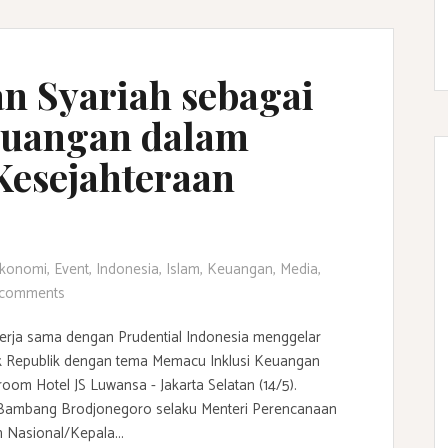
n Syariah sebagai
euangan dalam
esejahteraan
konomi
,
Event
,
Indonesia
,
Islam
,
Keuangan
,
Media
,
comments
erja sama dengan Prudential Indonesia menggelar
 Republik dengan tema Memacu Inklusi Keuangan
room Hotel JS Luwansa - Jakarta Selatan (14/5).
h Bambang Brodjonegoro selaku Menteri Perencanaan
Nasional/Kepala...