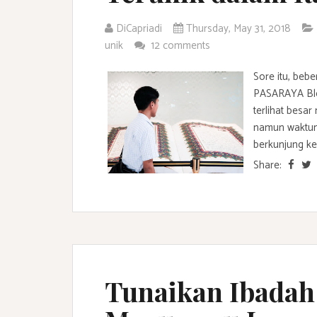
DiCapriadi
Thursday, May 31, 2018
unik
12 comments
Sore itu, beb
PASARAYA Bl
terlihat besar
namun waktuny
berkunjung ke
Share:
Tunaikan Ibadah