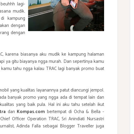
 beuhhh lagi-
asana mudik.
 di kampung
sakan dengan
erang dengan
AC
, karena biasanya aku mudik ke kampung halaman
pi ya gitu biayanya ngga murah. Dan sepertinya kamu
pi kamu tahu ngga kalau TRAC lagi banyak promo buat
 mobil yang kualitas layanannya patut diancungi jempol.
 ada banyak promo yang ngga ada di tempat lain dan
kualitas yang baik pula. Hal ini aku tahu setelah ikut
tra
dan
Kompas.com
bertempat di Ocha & Bella -
 Chief Officer Operation TRAC, Sri Anindiati Nursastri
rnalist, Adinda Falla sebagai Blogger Traveller juga