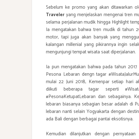
Sebelum ke promo yang akan ditawarkan ol
Traveler
yang menjelaskan mengenai tren mudi
selama perjalanan mudik hingga Highlight tempa
Ia mengatakan bahwa tren mudik di tahun 
motor, tapi juga akan banyak yang menggun
kalangan millenial yang pikirannya ingin se
mengunjungi tempat wisata saat diperjalanan.
Ia pun mengatakan bahwa pada tahun 2017 l
Pesona Lebaran dengn tagar #WisataJalurMudi
mulai 22 Juni 2018, Kemenpar setiap hari
diikuti beberapa tagar seperti #Wisata
#PesonaKetupatLebaran dan sebagainya. Kem
lebaran biasanya sebagian besar adalah di P
lebaran nanti selain Yogyakarta dengan desti
ada Bali dengan berbagai pantai eksotisnya.
Kemudian dilanjutkan dengan pernyataa