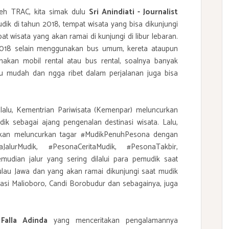
eh TRAC, kita simak dulu
Sri Anindiati - Journalist
k di tahun 2018, tempat wisata yang bisa dikunjungi
t wisata yang akan ramai di kunjungi di libur lebaran.
2018 selain menggunakan bus umum, kereta ataupun
akan mobil rental atau bus rental, soalnya banyak
lalu mudah dan ngga ribet dalam perjalanan juga bisa
alu, Kementrian Pariwisata (Kemenpar) meluncurkan
k sebagai ajang pengenalan destinasi wisata. Lalu,
 akan meluncurkan tagar #MudikPenuhPesona dengan
JalurMudik, #PesonaCeritaMudik, #PesonaTakbir,
udian jalur yang sering dilalui para pemudik saat
ulau Jawa dan yang akan ramai dikunjungi saat mudik
nasi Malioboro, Candi Borobudur dan sebagainya, juga
n
Falla Adinda
yang menceritakan pengalamannya