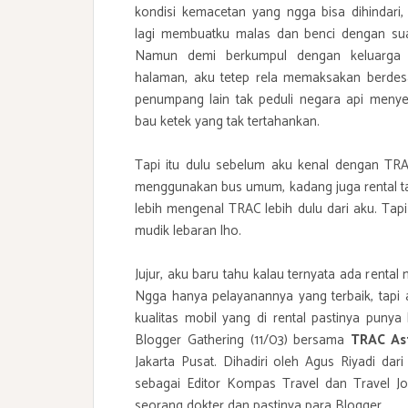
kondisi kemacetan yang ngga bisa dihindari,
lagi membuatku malas dan benci dengan su
Namun demi berkumpul dengan keluarga
halaman, aku tetep rela memaksakan berde
penumpang lain tak peduli negara api meny
bau ketek yang tak tertahankan.
Tapi itu dulu sebelum aku kenal dengan
TR
menggunakan bus umum, kadang juga rental ta
lebih mengenal TRAC lebih dulu dari aku. Ta
mudik lebaran lho.
Jujur, aku baru tahu kalau ternyata ada rental
Ngga hanya pelayanannya yang terbaik, tapi
kualitas mobil yang di rental pastinya punya 
Blogger Gathering (11/03) bersama
TRAC As
Jakarta Pusat. Dihadiri oleh Agus Riyadi dari
sebagai Editor Kompas Travel dan Travel Jou
seorang dokter dan pastinya para Blogger.