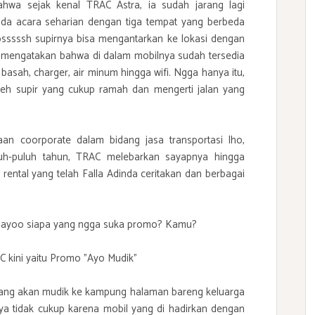
wa sejak kenal TRAC Astra, ia sudah jarang lagi
da acara seharian dengan tiga tempat yang berbeda
ssssh supirnya bisa mengantarkan ke lokasi dengan
ga mengatakan bahwa di dalam mobilnya sudah tersedia
 basah, charger, air minum hingga wifi. Ngga hanya itu,
leh supir yang cukup ramah dan mengerti jalan yang
n coorporate dalam bidang jasa transportasi lho,
uh-puluh tahun, TRAC melebarkan sayapnya hingga
rental yang telah Falla Adinda ceritakan dan berbagai
, hayoo siapa yang ngga suka promo? Kamu?
 kini yaitu Promo "Ayo Mudik"
ang akan mudik ke kampung halaman bareng keluarga
nya tidak cukup karena mobil yang di hadirkan dengan