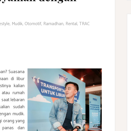
estyle
,
Mudik
,
Otomotif
,
Ramadhan
,
Rental
,
TRAC
han? Suasana
maan di libur
tinya kalian
 atau rumah
 saat lebaran
kalian sudah
dengan mudik.
gi orang yang
aca panas dan