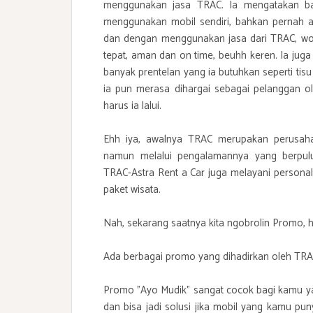
menggunakan jasa TRAC. Ia mengatakan bah
menggunakan mobil sendiri, bahkan pernah a
dan dengan menggunakan jasa dari TRAC, wos
tepat, aman dan on time, beuhh keren. Ia ju
banyak prentelan yang ia butuhkan seperti tisu
ia pun merasa dihargai sebagai pelanggan o
harus ia lalui.
Ehh iya, awalnya TRAC merupakan perusahaa
namun melalui pengalamannya yang berpul
TRAC-Astra Rent a Car juga melayani personal 
paket wisata.
Nah, sekarang saatnya kita ngobrolin Promo
Ada berbagai promo yang dihadirkan oleh TRAC
Promo "Ayo Mudik" sangat cocok bagi kamu y
dan bisa jadi solusi jika mobil yang kamu pu