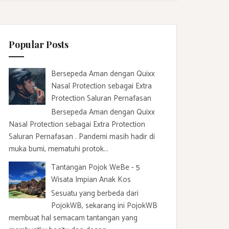
c
h
f
Popular Posts
o
r
:
Bersepeda Aman dengan Quixx
Nasal Protection sebagai Extra
Protection Saluran Pernafasan
Bersepeda Aman dengan Quixx
Nasal Protection sebagai Extra Protection
Saluran Pernafasan . Pandemi masih hadir di
muka bumi, mematuhi protok...
Tantangan Pojok WeBe - 5
Wisata Impian Anak Kos
Sesuatu yang berbeda dari
PojokWB, sekarang ini PojokWB
membuat hal semacam tantangan yang