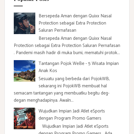
o
r
:
Bersepeda Aman dengan Quixx Nasal
Protection sebagai Extra Protection
Saluran Pernafasan
Bersepeda Aman dengan Quixx Nasal
Protection sebagai Extra Protection Saluran Pernafasan
. Pandemi masih hadir di muka bumi, mematuhi protok...
Tantangan Pojok WeBe - 5 Wisata Impian
Anak Kos
Sesuatu yang berbeda dari PojokWB,
sekarang ini PojokWB membuat hal
semacam tantangan yang membuatku begitu deg-
degan menghadapinya. Awaln...
Wujudkan Impian Jadi Atlet eSports
dengan Program Promo Gamers
Wujudkan Impian Jadi Atlet eSports
dengan Program Promo Gamers . Ada