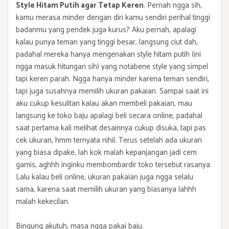
Style Hitam Putih agar Tetap Keren
. Pernah ngga sih,
kamu merasa minder dengan diri kamu sendiri perihal tinggi
badanmu yang pendek juga kurus? Aku pernah, apalagi
kalau punya teman yang tinggi besar, langsung ciut dah,
padahal mereka hanya mengenakan style hitam putih (ini
ngga masuk hitungan sih) yang notabene style yang simpel
tapi keren parah. Ngga hanya minder karena teman sendiri,
tapi juga susahnya memilih ukuran pakaian. Sampai saat ini
aku cukup kesulitan kalau akan membeli pakaian, mau
langsung ke toko baju apalagi beli secara online, padahal
saat pertama kali melihat desainnya cukup disuka, tapi pas
cek ukuran, hmm ternyata nihil. Terus setelah ada ukuran
yang biasa dipake, lah kok malah kepanjangan jadi cem
gamis, aghhh inginku membombardir toko tersebut rasanya.
Lalu kalau beli online, ukuran pakaian juga ngga selalu
sama, karena saat memilih ukuran yang biasanya lahhh
malah kekecilan.
Bingung akutuh, masa ngga pakai baju.