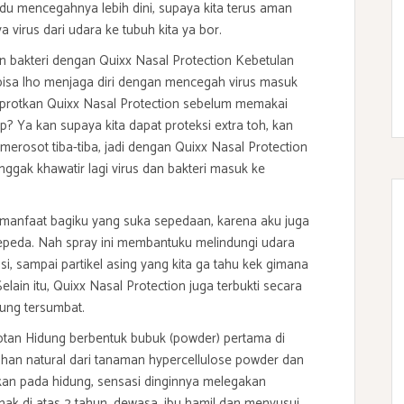
udu mencegahnya lebih dini, supaya kita terus aman
a virus dari udara ke tubuh kita ya bor.
 bakteri dengan Quixx Nasal Protection Kebetulan
bisa lho menjaga diri dengan mencegah virus masuk
mprotkan Quixx Nasal Protection sebelum memakai
 Ya kan supaya kita dapat proteksi extra toh, kan
 merosot tiba-tiba, jadi dengan Quixx Nasal Protection
nggak khawatir lagi virus dan bakteri masuk ke
ermanfaat bagiku yang suka sepedaan, karena aku juga
sepeda. Nah spray ini membantuku melindungi udara
usi, sampai partikel asing yang kita ga tahu kek gimana
lain itu, Quixx Nasal Protection juga terbukti secara
idung tersumbat.
tan Hidung berbentuk bubuk (powder) pertama di
an natural dari tanaman hypercellulose powder dan
kan pada hidung, sensasi dinginnya melegakan
nak di atas 2 tahun, dewasa, ibu hamil dan menyusui