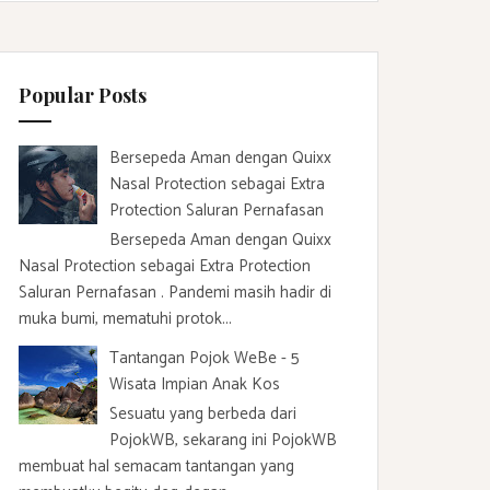
c
h
f
Popular Posts
o
r
:
Bersepeda Aman dengan Quixx
Nasal Protection sebagai Extra
Protection Saluran Pernafasan
Bersepeda Aman dengan Quixx
Nasal Protection sebagai Extra Protection
Saluran Pernafasan . Pandemi masih hadir di
muka bumi, mematuhi protok...
Tantangan Pojok WeBe - 5
Wisata Impian Anak Kos
Sesuatu yang berbeda dari
PojokWB, sekarang ini PojokWB
membuat hal semacam tantangan yang