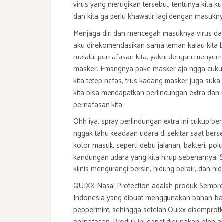
virus yang merugikan tersebut, tentunya kita k
dan kita ga perlu khawatir lagi dengan masukny
Menjaga diri dan mencegah masuknya virus dan
aku direkomendasikan sama teman kalau kita 
melalui pernafasan kita, yakni dengan menye
masker. Emangnya pake masker aja ngga cukup?
kita tetep nafas, trus kadang masker juga suka
kita bisa mendapatkan perlindungan extra dan 
pernafasan kita.
Ohh iya, spray perlindungan extra ini cukup b
nggak tahu keadaan udara di sekitar saat ber
kotor masuk, seperti debu jalanan, bakteri, pol
kandungan udara yang kita hirup sebenarnya. Se
klinis mengurangi bersin, hidung berair, dan h
QUIXX Nasal Protection adalah produk Sempro
Indonesia yang dibuat menggunakan bahan-bah
peppermint, sehingga setelah Quixx disemprot
pernafasan. Produk ini dapat digunakan oleh a