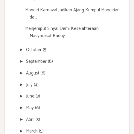
Mandiri Karnaval Jadikan Ajang Kumpul Mandirian
da...
Menjemput Sinyal Demi Kesejahteraan
Masyarakat Baduy
October
(5)
►
September
(8)
►
August
(6)
►
July
(4)
►
June
(3)
►
May
(6)
►
April
(3)
►
March
(5)
►