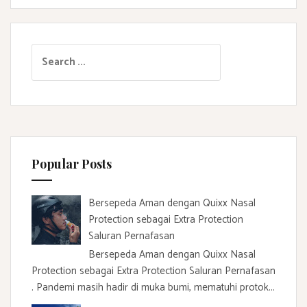
S
e
a
r
c
h
f
Popular Posts
o
r
:
Bersepeda Aman dengan Quixx Nasal
Protection sebagai Extra Protection
Saluran Pernafasan
Bersepeda Aman dengan Quixx Nasal
Protection sebagai Extra Protection Saluran Pernafasan
. Pandemi masih hadir di muka bumi, mematuhi protok...