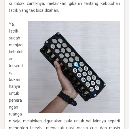
si mbak cantiknya, melainkan gibahin tentang kebutuhan
listrik yang tak bisa ditahan.
Ya,
listrik
sudah
menjadi
kebutuh
an
tersendi
ri,
bukan
hanya
untuk
penera
ngan
ruanga
n saja, melainkan digunakan pula untuk hal lainnya seperti
menonton televisi, memasak nasi, mesin cuci dan masih