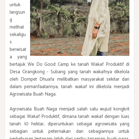
untuk
langsun
g
melihat
sekaligu
s
berwisat
a yang
bertajuk We Do Good Camp ke tanah Wakaf Produktif di
Desa Cirangkong - Subang yang tanah wakafnya dikelola
oleh Dompet Dhuafa melibatkan masyarakat sekitar dan
dalam pemanfaatannya, tanah wakaf ini dikelola menjadi
Agrowisata Buah Naga.
Agrowisata Buah Naga menjadi salah satu wujud kongkrit
sebagai Wakaf Produktif, dimana tanah wakaf dengan luas
tanah 10 hektar, diperuntukan sebagai agrowisata yang
sebagian untuk peternakan dan sebagiannya untuk
perkebunan tertanam lebih dari seribu tanaman buah naga,