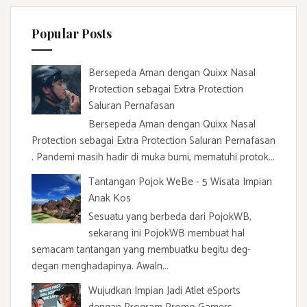
h
f
Popular Posts
o
r
:
Bersepeda Aman dengan Quixx Nasal
Protection sebagai Extra Protection
Saluran Pernafasan
Bersepeda Aman dengan Quixx Nasal
Protection sebagai Extra Protection Saluran Pernafasan
. Pandemi masih hadir di muka bumi, mematuhi protok...
Tantangan Pojok WeBe - 5 Wisata Impian
Anak Kos
Sesuatu yang berbeda dari PojokWB,
sekarang ini PojokWB membuat hal
semacam tantangan yang membuatku begitu deg-
degan menghadapinya. Awaln...
Wujudkan Impian Jadi Atlet eSports