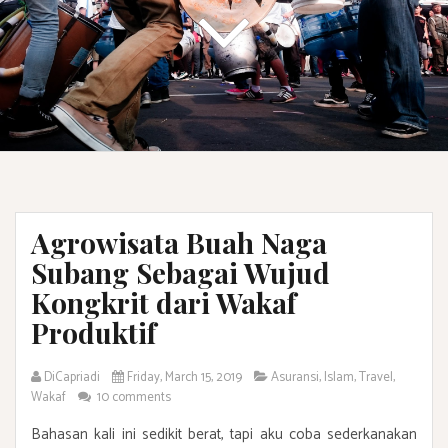
Agrowisata Buah Naga
Subang Sebagai Wujud
Kongkrit dari Wakaf
Produktif
DiCapriadi
Friday, March 15, 2019
Asuransi
,
Islam
,
Travel
,
Wakaf
10 comments
Bahasan kali ini sedikit berat, tapi aku coba sederkanakan