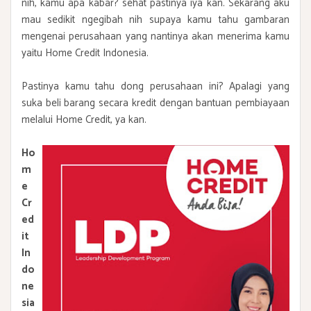
nih, kamu apa kabar? sehat pastinya iya kan. Sekarang aku
mau sedikit ngegibah nih supaya kamu tahu gambaran
mengenai perusahaan yang nantinya akan menerima kamu
yaitu Home Credit Indonesia.
Pastinya kamu tahu dong perusahaan ini? Apalagi yang
suka beli barang secara kredit dengan bantuan pembiayaan
melalui Home Credit, ya kan.
Ho
m
e
Cr
ed
it
In
do
ne
sia