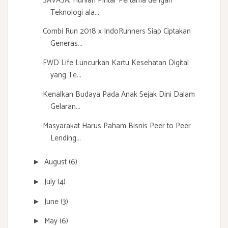
SAVASA, Hunian Pintar Pertama dengan
Teknologi ala...
Combi Run 2018 x IndoRunners Siap Ciptakan
Generas...
FWD Life Luncurkan Kartu Kesehatan Digital
yang Te...
Kenalkan Budaya Pada Anak Sejak Dini Dalam
Gelaran...
Masyarakat Harus Paham Bisnis Peer to Peer
Lending...
August
(6)
►
July
(4)
►
June
(3)
►
May
(6)
►