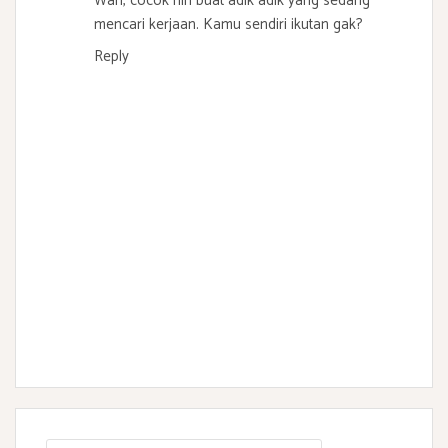
Wah, cocok nih buat adik adik yang sedang
mencari kerjaan. Kamu sendiri ikutan gak?
Reply