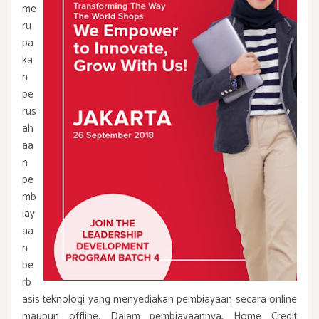
me
ru
pa
ka
n
pe
rus
ah
aa
n
pe
mb
iay
aa
n
be
rb
asis teknologi yang menyediakan pembiayaan secara online
maupun offline. Dalam pembiayaannya, Home Credit