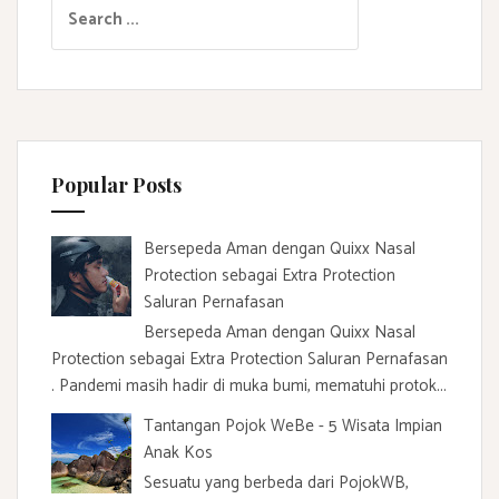
S
e
a
r
c
h
f
Popular Posts
o
r
:
Bersepeda Aman dengan Quixx Nasal
Protection sebagai Extra Protection
Saluran Pernafasan
Bersepeda Aman dengan Quixx Nasal
Protection sebagai Extra Protection Saluran Pernafasan
. Pandemi masih hadir di muka bumi, mematuhi protok...
Tantangan Pojok WeBe - 5 Wisata Impian
Anak Kos
Sesuatu yang berbeda dari PojokWB,