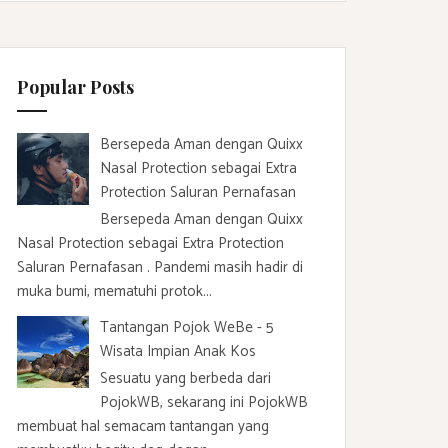
c
h
f
Popular Posts
o
r
:
Bersepeda Aman dengan Quixx
Nasal Protection sebagai Extra
Protection Saluran Pernafasan
Bersepeda Aman dengan Quixx
Nasal Protection sebagai Extra Protection
Saluran Pernafasan . Pandemi masih hadir di
muka bumi, mematuhi protok...
Tantangan Pojok WeBe - 5
Wisata Impian Anak Kos
Sesuatu yang berbeda dari
PojokWB, sekarang ini PojokWB
membuat hal semacam tantangan yang