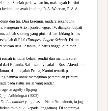
adura. Setelah perkawinan itu, maka ayah Kartini
kan kedudukan ayah kandung R.A. Woerjan, R.A.A.
ndung dan tiri. Dari kesemua saudara sekandung,
a, Pangeran Ario Tjondronegoro IV, diangkat bupati
ono
, adalah seorang yang pintar dalam bidang bahasa.
ersekolah di
ELS
(
Europese Lagere School
). Di sini
pi setelah usia 12 tahun, ia harus tinggal di rumah
 rumah ia mulai belajar sendiri dan menulis surat
l dari
Belanda
. Salah satunya adalah Rosa Abendanon
ran, dan majalah Eropa, Kartini tertarik pada
einginannya untuk memajukan perempuan pribumi,
ada pada status sosial yang rendah.
Djojo Adhiningrat
(
1903
).
g
De Locomotief
yang diasuh
Pieter Brooshooft
, ia juga
darkan toko buku kepada langganan). Di antaranya