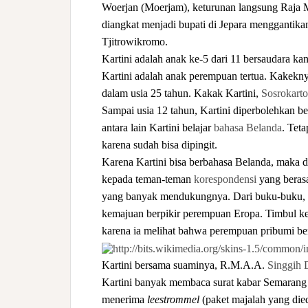
Woerjan (Moerjam), keturunan langsung Raja M
diangkat menjadi bupati di Jepara mengganti
Tjitrowikromo.
Kartini adalah anak ke-5 dari 11 bersaudara ka
Kartini adalah anak perempuan tertua. Kakekny
dalam usia 25 tahun. Kakak Kartini,
Sosrokart
Sampai usia 12 tahun, Kartini diperbolehkan b
antara lain Kartini belajar
bahasa Belanda
. Teta
karena sudah bisa dipingit.
Karena Kartini bisa berbahasa Belanda, maka di
kepada teman-teman
korespondensi
yang berasa
yang banyak mendukungnya. Dari buku-buku, ko
kemajuan berpikir perempuan Eropa. Timbul k
karena ia melihat bahwa perempuan pribumi ber
Kartini bersama suaminya, R.M.A.A.
Singgih 
Kartini banyak membaca surat kabar Semaran
menerima
leestrommel
(paket majalah yang die