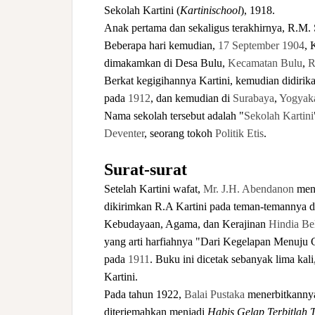
Sekolah Kartini (
Kartinischool
), 1918.
Anak pertama dan sekaligus terakhirnya, R.M. S
Beberapa hari kemudian,
17 September
1904
, 
dimakamkan di Desa Bulu,
Kecamatan Bulu
,
R
Berkat kegigihannya Kartini, kemudian didirik
pada
1912
, dan kemudian di
Surabaya
,
Yogyaka
Nama sekolah tersebut adalah "
Sekolah Kartini
Deventer
, seorang tokoh
Politik Etis
.
Surat-surat
Setelah Kartini wafat,
Mr.
J.H. Abendanon
meng
dikirimkan R.A Kartini pada teman-temannya di
Kebudayaan, Agama, dan Kerajinan
Hindia Be
yang arti harfiahnya "Dari Kegelapan Menuju C
pada
1911
. Buku ini dicetak sebanyak lima kali
Kartini.
Pada tahun 1922,
Balai Pustaka
menerbitkannya
diterjemahkan menjadi
Habis Gelap Terbitlah 