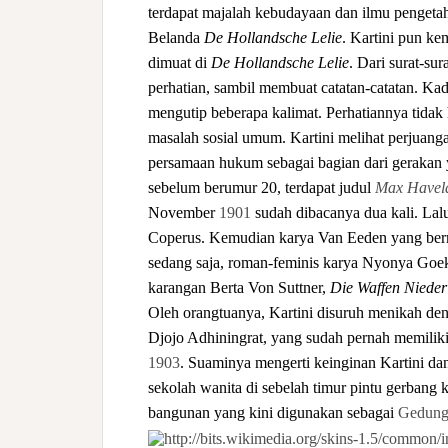
terdapat majalah kebudayaan dan ilmu pengetah
Belanda
De Hollandsche Lelie
. Kartini pun ke
dimuat di
De Hollandsche Lelie
. Dari surat-s
perhatian, sambil membuat catatan-catatan. Ka
mengutip beberapa kalimat. Perhatiannya tidak
masalah sosial umum. Kartini melihat perjuan
persamaan hukum sebagai bagian dari gerakan y
sebelum berumur 20, terdapat judul
Max Havel
November
1901
sudah dibacanya dua kali. La
Coperus. Kemudian karya Van Eeden yang bermu
sedang saja, roman-feminis karya Nyonya Goe
karangan Berta Von Suttner,
Die Waffen Nieder
Oleh orangtuanya, Kartini disuruh menikah de
Djojo Adhiningrat, yang sudah pernah memiliki 
1903
. Suaminya mengerti keinginan Kartini da
sekolah wanita di sebelah timur pintu gerbang
bangunan yang kini digunakan sebagai
Gedung