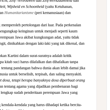
richt
,
Zelf- vertrouwen
dan
Zelf-werkzaamheid
dan
iteit, Wijsheid en Schoonheid
(yaitu Ketuhanan,
gan
Humanitarianisme
(peri kemanusiaan) dan
uk memperoleh pertolongan dari luar. Pada perkenalan
 mengungkap keinginan untuk menjadi seperti kaum
rempuan Jawa akibat kungkungan adat, yaitu tidak
git, dinikahkan dengan laki-laki yang tak dikenal, dan
an Kartini dalam surat-suratnya adalah kritik
kitab suci harus dilafalkan dan dihafalkan tanpa
tentang pandangan bahwa dunia akan lebih damai jika
sia untuk berselisih, terpisah, dan saling menyakiti.
t dosa, tetapi berapa banyaknya dosa diperbuat orang
an tentang agama yang dijadikan pembenaran bagi
i, lengkap sudah penderitaan perempuan Jawa yang
 kendala-kendala yang harus dihadapi ketika bercita-