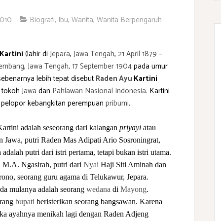
2010
Biografi
,
Ibu
,
Wanita
,
Wanita Berpengaruh
Kartini
(lahir di
Jepara
,
Jawa Tengah
,
21 April
1879
–
embang
,
Jawa Tengah
,
17 September
1904
pada umur
sebenarnya lebih tepat disebut
Raden Ayu
Kartini
g tokoh
Jawa
dan
Pahlawan Nasional Indonesia
. Kartini
i pelopor kebangkitan perempuan
pribumi
.
rtini adalah seseorang dari kalangan
priyayi
atau
 Jawa, putri Raden Mas Adipati Ario Sosroningrat,
 adalah putri dari istri pertama, tetapi bukan istri utama.
 M.A. Ngasirah, putri dari
Nyai
Haji Siti Aminah dan
ono, seorang guru agama di Telukawur, Jepara.
ada mulanya adalah seorang
wedana
di
Mayong
.
orang
bupati
beristerikan seorang bangsawan. Karena
aka ayahnya menikah lagi dengan Raden Adjeng