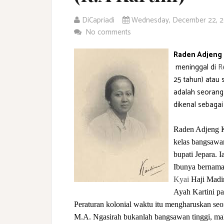
DiCapriadi
Wednesday, December 22, 
No comments
Raden Adjeng 
meninggal di
R
25 tahun) atau 
adalah seoran
dikenal sebaga
Raden Adjeng Ka
kelas bangsawan
bupati Jepara. Ia
Ibunya bernama
Kyai
Haji Madir
Ayah Kartini p
Peraturan kolonial waktu itu mengharuskan se
M.A. Ngasirah bukanlah bangsawan tinggi, m