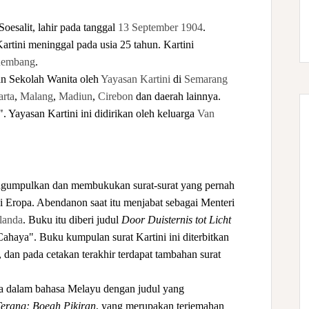
oesalit, lahir pada tanggal
13 September
1904
.
Kartini meninggal pada usia 25 tahun. Kartini
embang
.
an Sekolah Wanita oleh
Yayasan Kartini
di
Semarang
rta
,
Malang
,
Madiun
,
Cirebon
dan daerah lainnya.
". Yayasan Kartini ini didirikan oleh keluarga
Van
umpulkan dan membukukan surat-surat yang pernah
 Eropa. Abendanon saat itu menjabat sebagai Menteri
landa
. Buku itu diberi judul
Door Duisternis tot Licht
ahaya". Buku kumpulan surat Kartini ini diterbitkan
, dan pada cetakan terakhir terdapat tambahan surat
 dalam bahasa Melayu dengan judul yang
Terang: Boeah Pikiran
, yang merupakan terjemahan