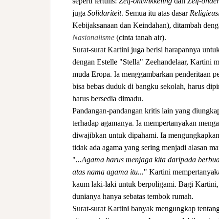
seperti tertulis:
Zelf-ontwikkeling
dan
Zelf-onder
juga
Solidariteit
. Semua itu atas dasar
Religieus
Kebijaksanaan dan Keindahan), ditambah den
Nasionalisme
(cinta tanah air).
Surat-surat Kartini juga berisi harapannya unt
dengan Estelle "Stella" Zeehandelaar, Kartini
muda Eropa. Ia menggambarkan penderitaan pe
bisa bebas duduk di bangku sekolah, harus dipin
harus bersedia dimadu.
Pandangan-pandangan kritis lain yang diungkapk
terhadap agamanya. Ia mempertanyakan mengapa 
diwajibkan untuk dipahami. Ia mengungkapkan 
tidak ada agama yang sering menjadi alasan manu
"
...Agama harus menjaga kita daripada berbua
atas nama agama itu...
" Kartini mempertanyak
kaum laki-laki untuk berpoligami. Bagi Kartin
dunianya hanya sebatas tembok rumah.
Surat-surat Kartini banyak mengungkap tentang