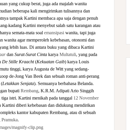
uan yang cukup berat, juga ada majalah wanita
mudian beberapa kali mengirimkan tulisannya dan
uratnya tampak Kartini membaca apa saja dengan penuh
dang-kadang Kartini menyebut salah satu karangan atau
 hanya semata-mata soal
emansipasi
wanita, tapi juga
gan wanita agar memperoleh kebebasan, otonomi dan
ang lebih luas. Di antara buku yang dibaca Kartini
aar
dan
Surat-Surat Cinta
karya
Multatuli
, yang pada
lu
De Stille Kraacht
(
Kekuatan Gaib
) karya Louis
tu tinggi, karya Augusta de Witt yang sedang-
koop de-Jong Van Beek dan sebuah roman anti-perang
(
Letakkan Senjata
). Semuanya berbahasa Belanda.
ngan bupati
Rembang
, K.R.M. Adipati Ario Singgih
tiga istri. Kartini menikah pada tanggal
12 November
n Kartini diberi kebebasan dan didukung mendirikan
 kompleks kantor kabupaten Rembang, atau di sebuah
 Pramuka
.