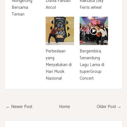
Nongkrong
Dunia Fantasi
Raksasa JSky
Bersama
Ancol
Ferris wheel
Teman
Perbedaan
Bergembira,
yang
Senandung
Menyatukan di
Lagu Lama di
Hari Musik
5uperGroup
Nasional
Concert
← Newer Post
Home
Older Post →