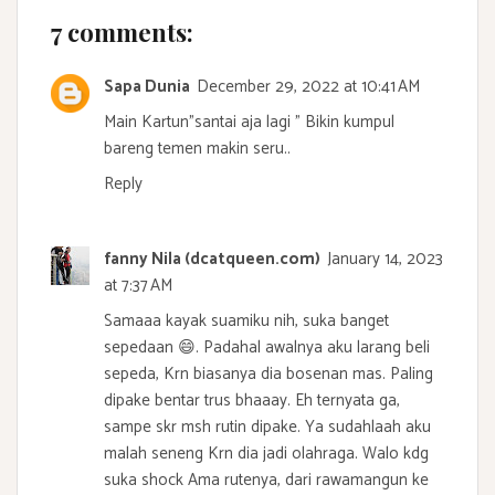
7 comments:
Sapa Dunia
December 29, 2022 at 10:41 AM
Main Kartun"santai aja lagi " Bikin kumpul
bareng temen makin seru..
Reply
fanny Nila (dcatqueen.com)
January 14, 2023
at 7:37 AM
Samaaa kayak suamiku nih, suka banget
sepedaan 😄. Padahal awalnya aku larang beli
sepeda, Krn biasanya dia bosenan mas. Paling
dipake bentar trus bhaaay. Eh ternyata ga,
sampe skr msh rutin dipake. Ya sudahlaah aku
malah seneng Krn dia jadi olahraga. Walo kdg
suka shock Ama rutenya, dari rawamangun ke