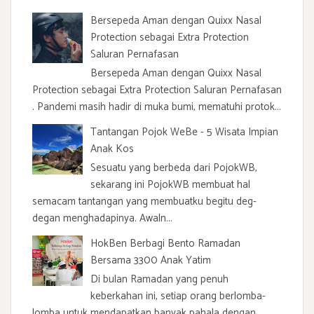
r
:
Bersepeda Aman dengan Quixx Nasal
Protection sebagai Extra Protection
Saluran Pernafasan
Bersepeda Aman dengan Quixx Nasal
Protection sebagai Extra Protection Saluran Pernafasan
. Pandemi masih hadir di muka bumi, mematuhi protok...
Tantangan Pojok WeBe - 5 Wisata Impian
Anak Kos
Sesuatu yang berbeda dari PojokWB,
sekarang ini PojokWB membuat hal
semacam tantangan yang membuatku begitu deg-
degan menghadapinya. Awaln...
HokBen Berbagi Bento Ramadan
Bersama 3300 Anak Yatim
Di bulan Ramadan yang penuh
keberkahan ini, setiap orang berlomba-
lomba untuk mendapatkan banyak pahala dengan