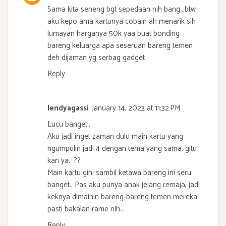
Sama kita seneng bgt sepedaan nih bang...btw
aku kepo ama kartunya cobain ah menarik sih
lumayan harganya 50k yaa buat bonding
bareng keluarga apa seseruan bareng temen
deh dijaman yg serbag gadget
Reply
lendyagassi
January 14, 2023 at 11:32 PM
Lucu banget..
Aku jadi inget zaman dulu main kartu yang
ngumpulin jadi 4 dengan tema yang sama, gitu
kan ya.. ??
Main kartu gini sambil ketawa bareng ini seru
banget.. Pas aku punya anak jelang remaja, jadi
keknya dimainin bareng-bareng temen mereka
pasti bakalan rame nih..
Reply