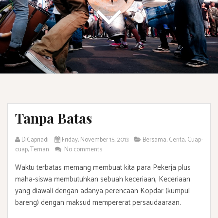
Tanpa Batas
DiCapriadi
Friday, November 15, 2013
Bersama
,
Cerita
,
Cuap-
cuap
,
Teman
No comments
Waktu terbatas memang membuat kita para Pekerja plus
maha-siswa membutuhkan sebuah keceriaan, Keceriaan
yang diawali dengan adanya perencaan Kopdar (kumpul
bareng) dengan maksud mempererat persaudaaraan.