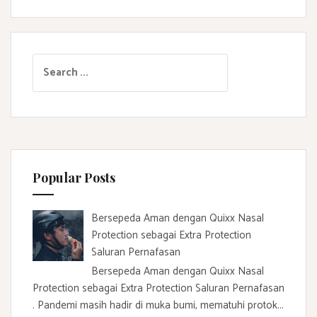
S
e
a
r
c
h
f
Popular Posts
o
r
:
Bersepeda Aman dengan Quixx Nasal
Protection sebagai Extra Protection
Saluran Pernafasan
Bersepeda Aman dengan Quixx Nasal
Protection sebagai Extra Protection Saluran Pernafasan
. Pandemi masih hadir di muka bumi, mematuhi protok...