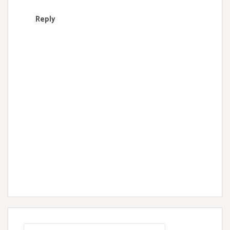
Reply
S