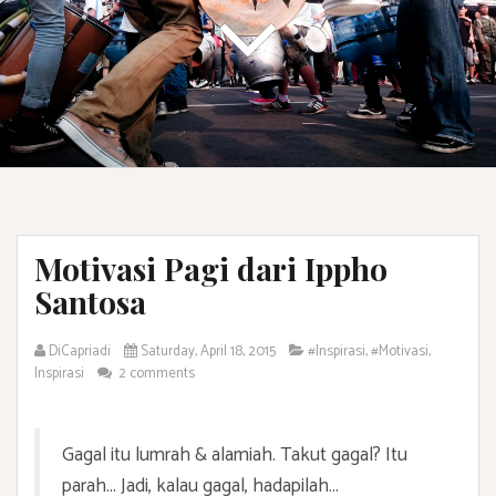
Motivasi Pagi dari Ippho
Santosa
DiCapriadi
Saturday, April 18, 2015
#Inspirasi
,
#Motivasi
,
Inspirasi
2 comments
Gagal itu lumrah & alamiah. Takut gagal? Itu
parah... Jadi, kalau gagal, hadapilah...