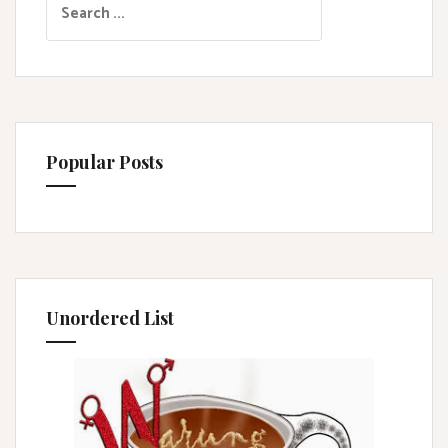
e
a
r
c
h
f
Popular Posts
o
r
:
Unordered List