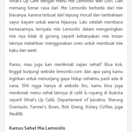
What's Up Cafe dengan menu Mie Lemonilo with Dori. Dan
memang benar rasa dari Mie Lemonilo berbeda dari mie
biasanya, karena terbuat dari tepung mocaf dan tambahaan
sayur bayam untuk warna hijaunya. Lalu setelah membaca
kemasannya, ternyata mie Lemonilo dalam mengeringkan
mie nya tidak di goreng seperti kebanyakan mie instan
lainnya melainkan menggunakan oven untuk membuat mie
kaku dan awet.
Kamu, mau juga kan menikmati sajian sehat? Bisa kok,
tinggal kunjungi website lemonilo.com dan apa yang kamu
inginkan untuk menunjang gaya hidup sehatmu pasti ada di
sana. Ehh ngga hanya di website lho, kamu bisa juga
menikmati menu sehat lainnya di café & ropang di ibukota
seperti What's Up Café, Departement of Juicetice, Warung
Overtaste, Farmer's Bows, Roti Eneng, Kolary Coffee, juga
Medilfit.
Kamus Sehat Mie Lemonilo