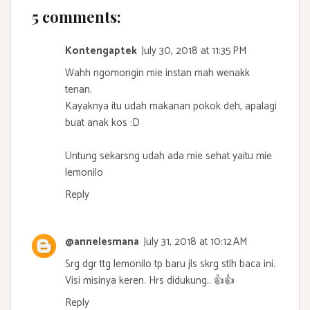
5 comments:
Kontengaptek
July 30, 2018 at 11:35 PM
Wahh ngomongin mie instan mah wenakk
tenan.
Kayaknya itu udah makanan pokok deh, apalagi
buat anak kos :D
Untung sekarsng udah ada mie sehat yaitu mie
lemonilo
Reply
@annelesmana
July 31, 2018 at 10:12 AM
Srg dgr ttg lemonilo tp baru jls skrg stlh baca ini.
Visi misinya keren. Hrs didukung.. 👍👍
Reply