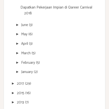
Dapatkan Pekerjaan Impian di Qareer Carnival
2018
June
(3)
►
May
(6)
►
April
(3)
►
March
(5)
►
February
(5)
►
January
(2)
►
2017
(29)
►
2015
(16)
►
2013
(7)
►