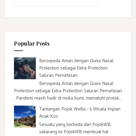
e
a
r
c
h
f
Popular Posts
o
r
:
Bersepeda Aman dengan Quixx Nasal
Protection sebagai Extra Protection
Saluran Pernafasan
Bersepeda Aman dengan Quixx Nasal
Protection sebagai Extra Protection Saluran Pernafasan
. Pandemi masih hadir di muka bumi, mematuhi protok...
Tantangan Pojok WeBe - 5 Wisata Impian
Anak Kos
Sesuatu yang berbeda dari PojokWB,
sekarang ini PojokWB membuat hal