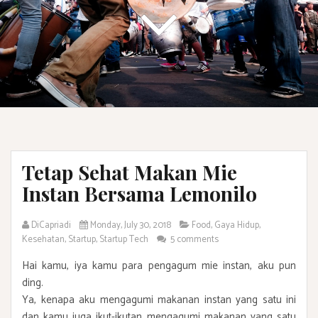
Tetap Sehat Makan Mie
Instan Bersama Lemonilo
DiCapriadi
Monday, July 30, 2018
Food
,
Gaya Hidup
,
Kesehatan
,
Startup
,
Startup Tech
5 comments
Hai kamu, iya kamu para pengagum mie instan, aku pun
ding.
Ya, kenapa aku mengagumi makanan instan yang satu ini
dan kamu juga ikut-ikutan mengagumi makanan yang satu