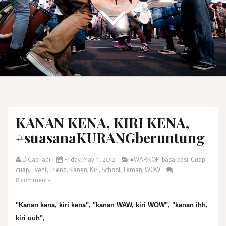
KANAN KENA, KIRI KENA,
#suasanaKURANGberuntung
DiCapriadi
Friday, May 11, 2012
#WARKOP
,
basa-basi
,
Cuap-
cuap
,
Event
,
Friend
,
Kanan
,
Kiri
,
School
,
Teman
,
WOW
8 comments
"Kanan kena, kiri kena", "kanan WAW, kiri WOW", "kanan ihh,
kiri uuh",