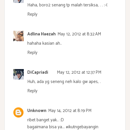
Haha, boro2 senang tp malah tersiksa, . . :-(
Reply
Adlina Haezah
May 12, 2012 at 8:32 AM
hahaha kasian ah..
Reply
DiCapriadi
May 12, 2012 at 12:37 PM
Huh, ada yg seneng neh kalo gw apes, .
Reply
Unknown
May 14, 2012 at 8:19 PM
ribet banget yak.. :D
bagaimana bisa ya... #ikutngebayangin