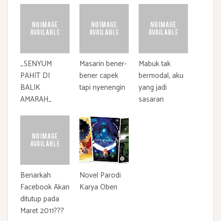
_SENYUM
Masarin bener-
Mabuk tak
PAHIT DI
bener capek
bermodal, aku
BALIK
tapi nyenengin
yang jadi
AMARAH_
sasaran
Benarkah
Novel Parodi
Facebook Akan
Karya Oben
ditutup pada
Maret 2011???