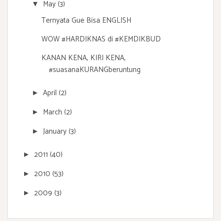
May
(3)
▼
Ternyata Gue Bisa ENGLISH
WOW #HARDIKNAS di #KEMDIKBUD
KANAN KENA, KIRI KENA,
#suasanaKURANGberuntung
April
(2)
►
March
(2)
►
January
(3)
►
2011
(40)
►
2010
(53)
►
2009
(3)
►