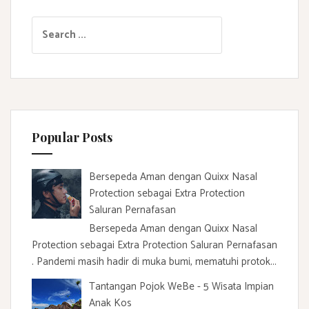
S
e
a
r
c
h
f
Popular Posts
o
r
:
Bersepeda Aman dengan Quixx Nasal
Protection sebagai Extra Protection
Saluran Pernafasan
Bersepeda Aman dengan Quixx Nasal
Protection sebagai Extra Protection Saluran Pernafasan
. Pandemi masih hadir di muka bumi, mematuhi protok...
Tantangan Pojok WeBe - 5 Wisata Impian
Anak Kos